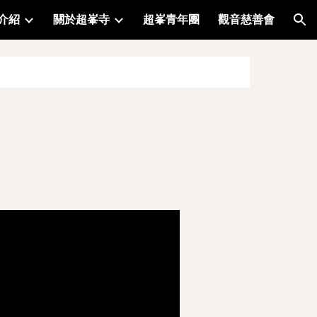
介紹
關於超峯寺
超峯青年團
觀音慈善會
ion