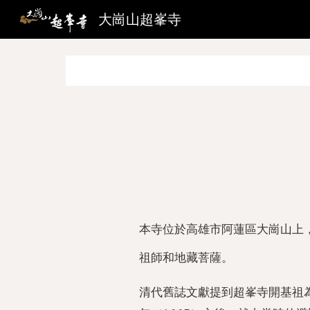
大崗山超峯寺
Sk
本寺
位於
高雄市
阿蓮區
大崗山上
祖師
和
地藏菩薩
。
清代舊誌文獻提到超峯寺開基祖