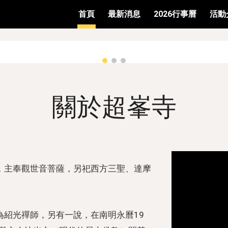
首頁
最新消息
2026行事曆
活動
ip to main content
Skip to navigat
關於超峯寺
，主奉
觀世音菩薩
，另祀
西方三聖
、
達摩
為紹光禪師，另有一說，在南明永曆19