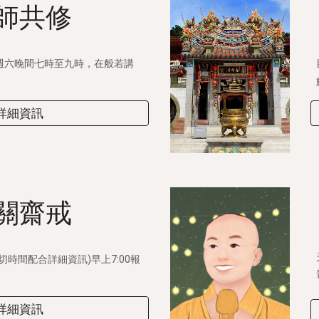
師共修
週六晚間七時至九時，在般若講
詳細資訊
關齋戒
時間配合詳細資訊)早上7:00報
詳細資訊