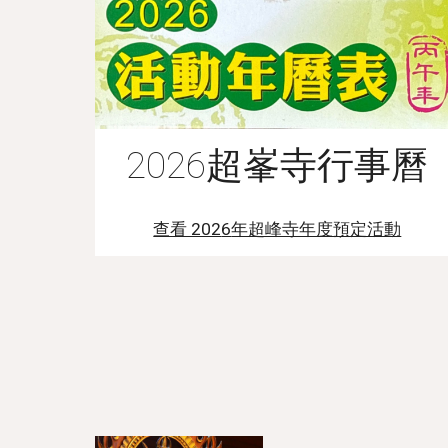
2026超峯寺行事曆
查看 202
6
年超峰寺年度預定活動