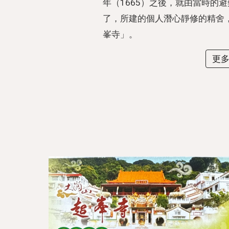
年（1665）之後，就由當時的
了，所建的個人潛心靜修的精舍
峯寺」。
更