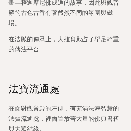
畫—釋迦摩尼佛成道的故事，因此與觀音
殿的古色古香有著截然不同的氛圍與磁
場。
在法脈的傳承上，大雄寶殿占了舉足輕重
的傳法平台。
法寶流通處
在面對觀音殿的左側，有充滿法海智慧的
法寶流通處，裡面置放著大量的佛典書籍
與大眾結緣。