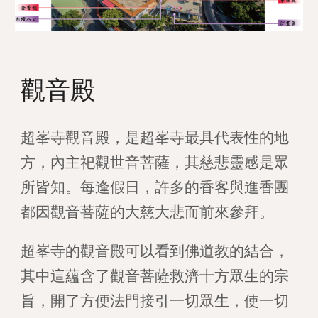
觀音殿
超峯寺觀音殿，是超峯寺最具代表性的地
方，內主祀觀世音菩薩，其慈悲靈感是眾
所皆知。每逢假日，許多的香客與進香團
都因觀音菩薩的大慈大悲而前來參拜。
超峯寺的觀音殿可以看到佛道教的結合，
其中這蘊含了觀音菩薩救濟十方眾生的宗
旨，開了方便法門接引一切眾生，使一切