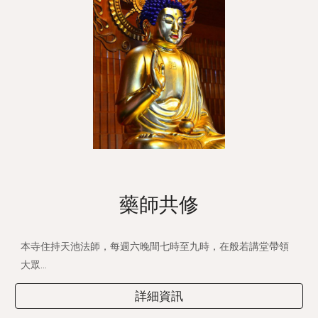
藥師共修
本寺住持天池法師，每週六晚間七時至九時，在般若講堂帶領
大眾...
詳細資訊