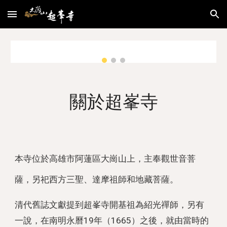
Skip to main content
Skip to navigation
關於超峯寺
本寺
位於
高雄市
阿蓮區
大崗山上，主奉
觀世音菩
薩
，另祀
西方三聖
、
達摩祖師
和
地藏菩薩
。
清代舊誌文獻提到超峯寺開基祖為紹光禪師，另有
一說，在南明永曆19年（1665）之後，就由當時的