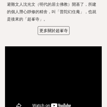
避難文人沈光文（明代的居士佛教）開基了，所建
的個人潛心靜修的精舍，叫「普陀幻住庵」，也就
是後來的「超峯寺」。
更多關於超峯寺